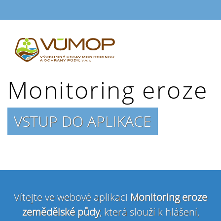
Monitoring eroze
VSTUP DO APLIKACE
Vítejte ve webové aplikaci
Monitoring eroze
zemědělské půdy
, která slouží k hlášení,