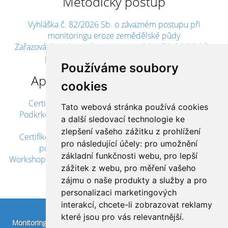
Metodický postup
Vyhláška č. 82/2026 Sb. o závazném postupu při
monitoringu eroze zemědělské půdy
Zařazování opakovaně monitorovaných půdních bloků s
projevem eroze do MEO A SEO oblastí
Používáme soubory
Aplikované výsledky výzkumu
cookies
Certifikovaná mapa - "Erozní ohroženost Rtyně v
Tato webová stránka používá cookies
Podkrkonoší pohledem epizodního a dlouhodobého
a další sledovací technologie ke
modelu"
zlepšení vašeho zážitku z prohlížení
Certifikovaná mapa - "Klasifikace území ČR z hlediska
pro následující účely:
pro umožnění
potencionálního vzniku erozních událostí"
základní funkčnosti webu
,
pro lepší
Workshop – „Metody monitoringu eroze zemědělské půdy
zážitek z webu
,
pro měření vašeho
v ČR“
zájmu o naše produkty a služby a pro
personalizaci marketingových
interakcí
,
chcete-li zobrazovat reklamy
které jsou pro vás relevantnější
.
Monitoring eroze,
©
VÚMOP, v. v. i., 2018,